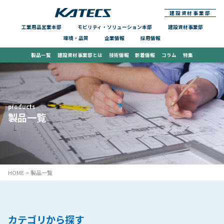
建設資材事業部
工業用品営業本部
モビリティ・ソリューション本部
建設資材事業部
環境・品質
企業情報
採用情報
製品一覧
建設資材事業部とは
技術情報
新着情報
コラム
特集
products
製品一覧
HOME
> 製品一覧
カテゴリから探す