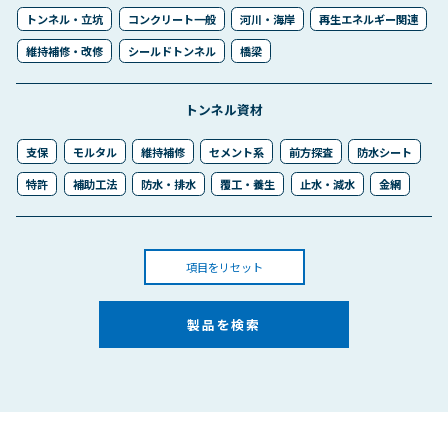
トンネル・立坑
コンクリート一般
河川・海岸
再生エネルギー関連
維持補修・改修
シールドトンネル
橋梁
トンネル資材
支保
モルタル
維持補修
セメント系
前方探査
防水シート
特許
補助工法
防水・排水
覆工・養生
止水・減水
金網