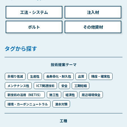
工法・システム
注入材
ボルト
その他資材
タグから探す
技術提案テーマ
余堀り低減
生産性
長寿命化・耐久性
品質
精度・確実性
メンテナンス性
ICT関連技術
安全
工期短縮
新技術の活用（NETIS）
施工性
経済性
周辺環境保全
環境・カーボンニュートラル
湧水対策
工種