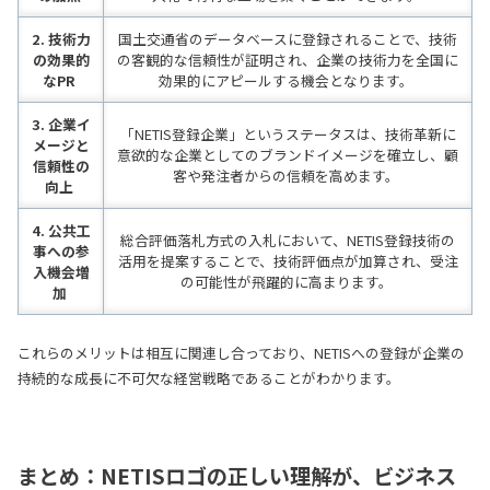
2. 技術力
国土交通省のデータベースに登録されることで、技術
の効果的
の客観的な信頼性が証明され、企業の技術力を全国に
なPR
効果的にアピールする機会となります。
3. 企業イ
「NETIS登録企業」というステータスは、技術革新に
メージと
意欲的な企業としてのブランドイメージを確立し、顧
信頼性の
客や発注者からの信頼を高めます。
向上
4. 公共工
総合評価落札方式の入札において、NETIS登録技術の
事への参
活用を提案することで、技術評価点が加算され、受注
入機会増
の可能性が飛躍的に高まります。
加
これらのメリットは相互に関連し合っており、NETISへの登録が企業の
持続的な成長に不可欠な経営戦略であることがわかります。
まとめ：NETISロゴの正しい理解が、ビジネス