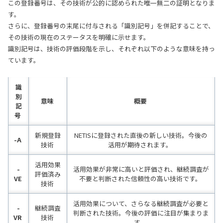
この登録番号は、その技術が公的に認められた唯一無二の証明となりま
す。
さらに、登録番号の末尾に付与される「識別記号」を併記することで、
その技術の現在のステータスを明確に示せます。
識別記号は、技術の評価段階を示し、それぞれ以下のような意味を持っ
ています。
識
別
意味
概要
記
号
新規登録
NETISに登録された直後の新しい技術。今後の
-A
技術
活用が期待されます。
活用効果
-
活用効果が非常に高いと評価され、継続調査が
評価済み
VE
不要と判断された信頼性の高い技術です。
技術
活用効果について、さらなる継続調査が必要と
-
継続調査
判断された技術。今後の評価に注目が集まりま
VR
技術
す。