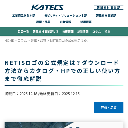
建設資材事業部
工業用品営業本部
モビリティ・ソリューション本部
建設資材事業部
環境・品質
企業情報
採用情報
製品一覧
建設資材事業部とは
技術情報
新着情報
コラム
特集
HOME
>
コラム
>
評価・品質
> NETISロゴの公式規定は�...
NETISロゴの公式規定は？ダウンロード
方法からカタログ・HPでの正しい使い方
まで徹底解説
掲載日：
最終更新日：
2025.12.16
2025.12.15
評価・品質