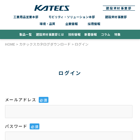
建設資材事業部
工業用品営業本部
モビリティ・ソリューション本部
建設資材事業部
環境・品質
企業情報
採用情報
製品一覧
建設資材事業部とは
技術情報
新着情報
コラム
特集
HOME
>
カテックスカタログダウンロード
> ログイン
ログイン
メールアドレス
パスワード